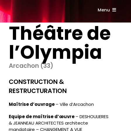
Passer
au
Menu
contenu
Théâtre de
Accueil
l’Olympia
Présentation
Références
Arcachon (33)
CONSTRUCTION &
Contact
RESTRUCTURATION
Maîtrise d’ouvrage
–
Ville d’Arcachon
Equipe de maîtrise d’œuvre
–
DESHOULIERES
& JEANNEAU ARCHITECTES architecte
mandataire – CHANGEMENT A VUE