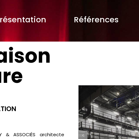
résentation
Références
aison
ure
TION
Y & ASSOCIÉS architecte