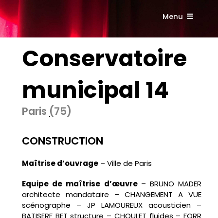
Passer
au
Menu
contenu
Accueil
Conservatoire
Présentation
municipal 14
Références
Paris
(
75)
Contact
CONSTRUCTION
Maîtrise d’ouvrage
–
Ville de Paris
Equipe de maîtrise d’œuvre
–
BRUNO MADER
architecte mandataire – CHANGEMENT A VUE
scénographe – JP LAMOUREUX acousticien –
BATISERF BET structure – CHOULET fluides – FORR