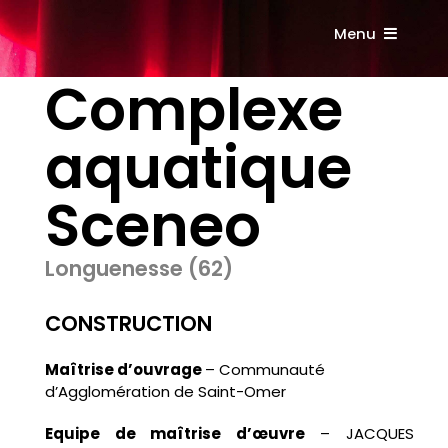
Passer
au
Menu
contenu
Complexe
Accueil
aquatique
Présentation
Sceneo
Références
Longuenesse (62)
Contact
CONSTRUCTION
Maîtrise d’ouvrage
–
Communauté
d’Agglomération de Saint-Omer
Equipe de maîtrise d’œuvre
–
JACQUES